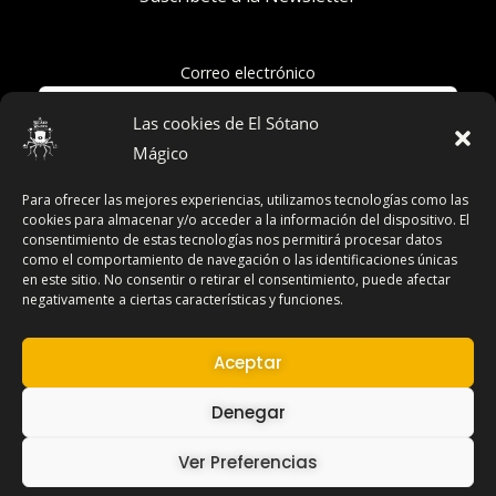
Correo electrónico
Las cookies de El Sótano
Mágico
Acepto la política de privacidad
Para ofrecer las mejores experiencias, utilizamos tecnologías como las
cookies para almacenar y/o acceder a la información del dispositivo. El
consentimiento de estas tecnologías nos permitirá procesar datos
como el comportamiento de navegación o las identificaciones únicas
en este sitio. No consentir o retirar el consentimiento, puede afectar
Términos y Condiciones
negativamente a ciertas características y funciones.
Declaración de Privacidad
Aviso Legal
Aceptar
Contacto
Denegar
Ver Preferencias
Copyright © 2026 El Sótano Mágico