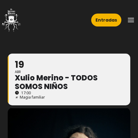
Ir
Ma
al
Me
Entradas
contenido
19
ABR
Xulio Merino - TODOS
SOMOS NIÑOS
17:00
★
Magia familiar