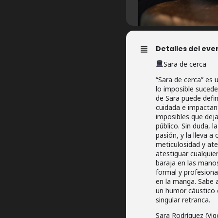
Detalles del eve
Sara de cerca
“Sara de cerca” es 
lo imposible sucede
de Sara puede defin
cuidada e impactant
imposibles que dej
público. Sin duda, l
pasión, y la lleva a 
meticulosidad y ate
atestiguar cualquier
baraja en las manos
formal y profesiona
en la manga. Sabe 
un humor cáustico e
singular retranca.
Sara Rodríguez (Vi