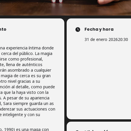
nto
Fecha y hora
31 de enero 2026
20:30
una experiencia íntima donde
 cerca del público. La magia
irse como profesional,
e, llena de auténticos
arán asombrado a cualquier
a magia de cerca es su gran
otro nivel gracias a su
nción al detalle, como puede
a que la haya visto con la
. A pesar de su apariencia
l, Sara siempre guarda un as
aderezar sus actuaciones con
 inteligente y con su
go, 1990) es una maga con