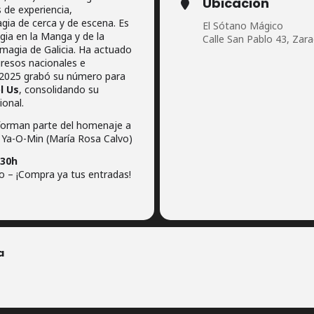
Ubicación
 de experiencia,
gia de cerca y de escena. Es
El Sótano Mágico
ia en la Manga y de la
Calle San Pablo 43, Zar
magia de Galicia. Ha actuado
gresos nacionales e
n 2025 grabó su número para
l Us
, consolidando su
ional.
forman parte del homenaje a
Ya-O-Min (María Rosa Calvo)
:30h
 – ¡Compra ya tus entradas!
a