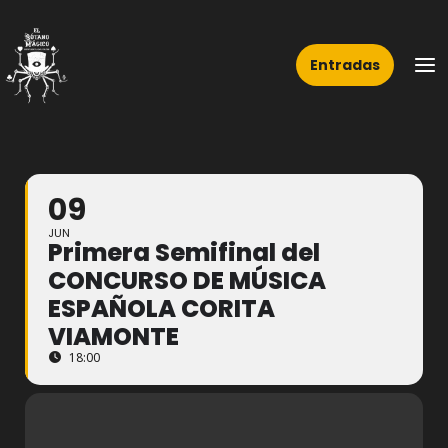
Ir
Ma
al
Me
Entradas
contenido
09
JUN
Primera Semifinal del
CONCURSO DE MÚSICA
ESPAÑOLA CORITA
VIAMONTE
18:00