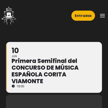
Ir
Ma
al
Me
Entradas
contenido
10
JUN
Primera Semifinal del
CONCURSO DE MÚSICA
ESPAÑOLA CORITA
VIAMONTE
18:00