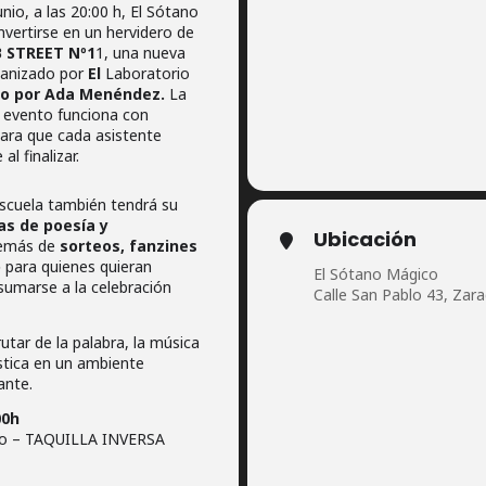
nio, a las 20:00 h, El Sótano
vertirse en un hervidero de
 STREET Nº1
1, una nueva
rganizado por
El
Laboratorio
ido por Ada Menéndez.
La
el evento funciona con
para que cada asistente
l finalizar.
escuela también tendrá su
as de poesía y
Ubicación
demás de
sorteos, fanzines
o
para quienes quieran
El Sótano Mágico
sumarse a la celebración
Calle San Pablo 43, Zar
utar de la palabra, la música
stica en un ambiente
ante.
00h
co – TAQUILLA INVERSA