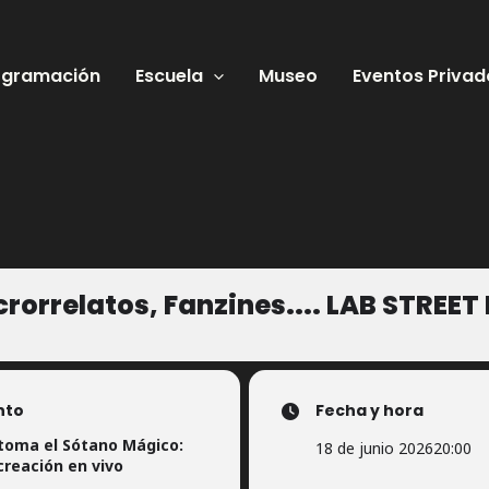
ogramación
Escuela
Museo
Eventos Privad
rorrelatos, Fanzines.... LAB STREET 
nto
Fecha y hora
toma el Sótano Mágico:
18 de junio 2026
20:00
creación en vivo