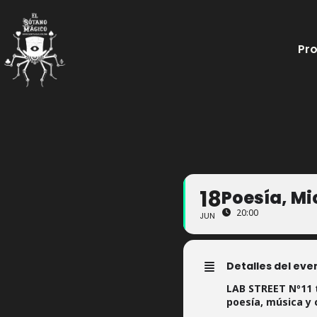
Ir
al
Pr
contenido
18
Poesía, Mic
20:00
JUN
Detalles del eve
LAB STREET Nº11 
poesía, música y 