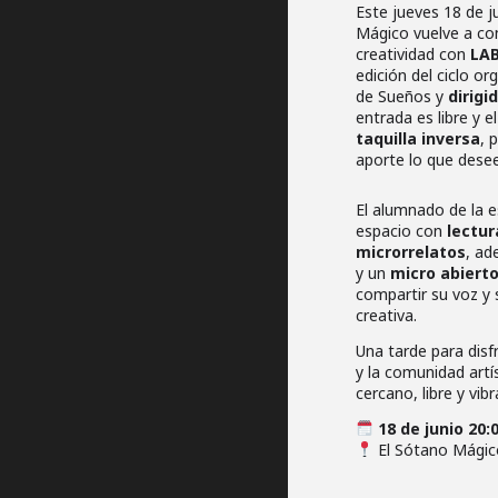
Este jueves 18 de ju
Mágico vuelve a con
creatividad con
LAB
edición del ciclo o
de Sueños y
dirig
entrada es libre y 
taquilla inversa
, 
aporte lo que desee a
El alumnado de la 
espacio con
lectur
microrrelatos
, a
y un
micro abiert
compartir su voz y 
creativa.
Una tarde para disfr
y la comunidad artí
cercano, libre y vibr
18 de junio 20:
El Sótano Mági