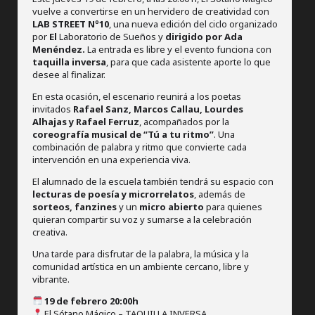
vuelve a convertirse en un hervidero de creatividad con
LAB STREET Nº10
, una nueva edición del ciclo organizado
por
El
Laboratorio de Sueños y
dirigido por Ada
Menéndez.
La entrada es libre y el evento funciona con
taquilla inversa
, para que cada asistente aporte lo que
desee al finalizar.
En esta ocasión, el escenario reunirá a los poetas
invitados
Rafael Sanz, Marcos Callau, Lourdes
Alhajas y Rafael Ferruz
, acompañados por la
coreografía musical de “Tú a tu ritmo”
. Una
combinación de palabra y ritmo que convierte cada
intervención en una experiencia viva.
El alumnado de la escuela también tendrá su espacio con
lecturas de poesía y microrrelatos
, además de
sorteos, fanzines
y un
micro abierto
para quienes
quieran compartir su voz y sumarse a la celebración
creativa.
Una tarde para disfrutar de la palabra, la música y la
comunidad artística en un ambiente cercano, libre y
vibrante.
19 de febrero 20:00h
El Sótano Mágico – TAQUILLA INVERSA