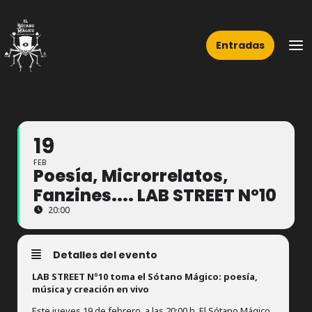
Ir
Ma
al
Me
Entradas
contenido
19
FEB
Poesía, Microrrelatos,
Fanzines.... LAB STREET Nº10
20:00
Detalles del evento
LAB STREET Nº10 toma el Sótano Mágico: poesía,
música y creación en vivo
Este jueves 19 de febrero, a las 20:00 h, El Sótano Mágico