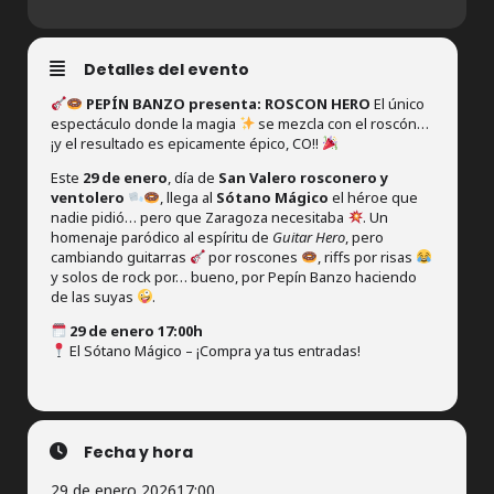
Detalles del evento
PEPÍN BANZO presenta: ROSCON HERO
El único
espectáculo donde la magia
se mezcla con el roscón…
¡y el resultado es epicamente épico, CO!!
Este
29 de enero
, día de
San Valero rosconero y
ventolero
, llega al
Sótano Mágico
el héroe que
nadie pidió… pero que Zaragoza necesitaba
. Un
homenaje paródico al espíritu de
Guitar Hero
, pero
cambiando guitarras
por roscones
, riffs por risas
y solos de rock por… bueno, por Pepín Banzo haciendo
de las suyas
.
29 de enero 17:00h
El Sótano Mágico – ¡Compra ya tus entradas!
Fecha y hora
29 de enero 2026
17:00