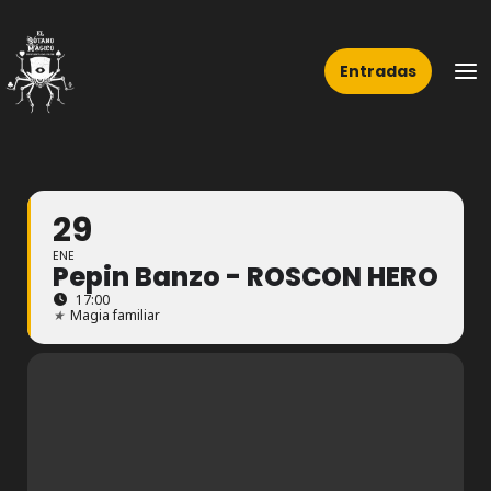
Ir
Ma
al
Me
Entradas
contenido
29
ENE
Pepin Banzo - ROSCON HERO
17:00
★
Magia familiar