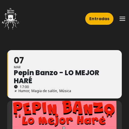
Ir
Ma
al
Me
Entradas
contenido
07
MAR
Pepin Banzo - LO MEJOR
HARÉ
17:00
★
Humor,
Magia de salón,
Música