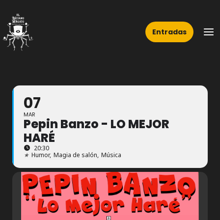
Ir
Ma
al
Me
Entradas
contenido
07
MAR
Pepin Banzo - LO MEJOR
HARÉ
20:30
★
Humor,
Magia de salón,
Música