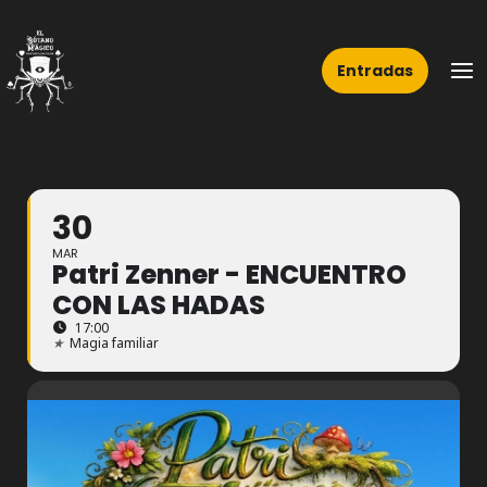
Ir
Ma
al
Me
Entradas
contenido
30
MAR
Patri Zenner - ENCUENTRO
CON LAS HADAS
17:00
★
Magia familiar