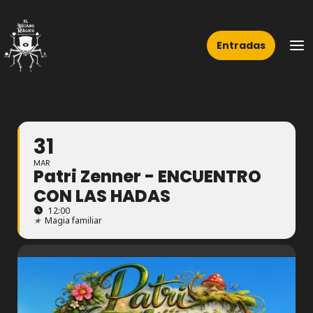
Ir
Ma
al
Me
Entradas
contenido
31
MAR
Patri Zenner - ENCUENTRO
CON LAS HADAS
12:00
★
Magia familiar