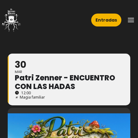
Ir
Ma
al
Me
Entradas
contenido
30
MAR
Patri Zenner - ENCUENTRO
CON LAS HADAS
12:00
★
Magia familiar