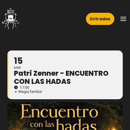
Ir
Ma
al
Me
Entradas
contenido
15
MAR
Patri Zenner - ENCUENTRO
CON LAS HADAS
17:00
★
Magia familiar