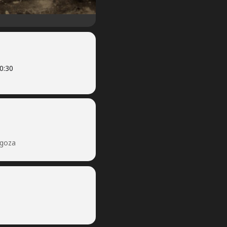
0:30
agoza