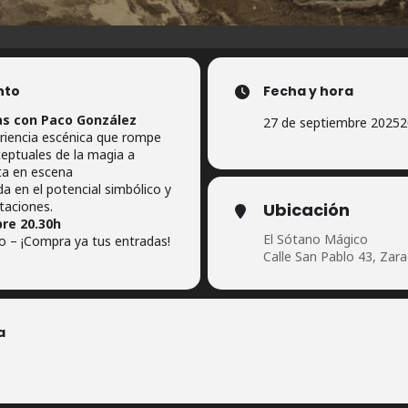
nto
Fecha y hora
s con Paco González
27 de septiembre 2025
2
eriencia escénica que rompe
ceptuales de la magia a
ta en escena
da en el potencial simbólico y
taciones.
Ubicación
re 20.30h
El Sótano Mágico
 – ¡Compra ya tus entradas!
Calle San Pablo 43, Zar
a