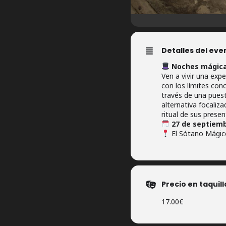
Detalles del eve
Noches mágica
Ven a vivir una exp
con los límites con
través de una pues
alternativa focaliza
ritual de sus presen
27 de septiemb
El Sótano Mágico
Precio en taquill
17.00€