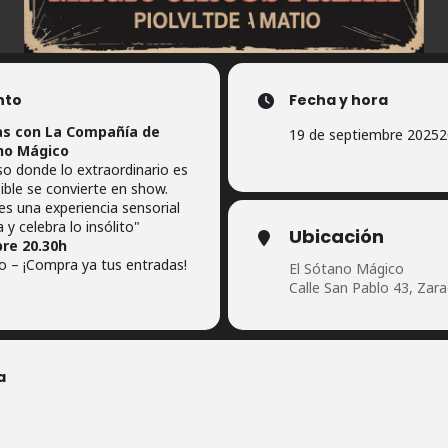
nto
Fecha y hora
s con La Compañía de
19 de septiembre 2025
2
no Mágico
so donde lo extraordinario es
ible se convierte en show.
es una experiencia sensorial
 y celebra lo insólito"
Ubicación
re 20.30h
 – ¡Compra ya tus entradas!
El Sótano Mágico
Calle San Pablo 43, Zar
a