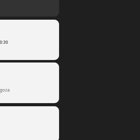
0:30
agoza