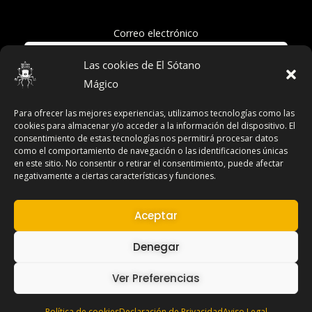
Correo electrónico
Las cookies de El Sótano
Mágico
Acepto la política de privacidad
Para ofrecer las mejores experiencias, utilizamos tecnologías como las
cookies para almacenar y/o acceder a la información del dispositivo. El
consentimiento de estas tecnologías nos permitirá procesar datos
como el comportamiento de navegación o las identificaciones únicas
en este sitio. No consentir o retirar el consentimiento, puede afectar
Términos y Condiciones
negativamente a ciertas características y funciones.
Declaración de Privacidad
Aviso Legal
Aceptar
Contacto
Denegar
Ver Preferencias
Copyright © 2026 El Sótano Mágico
Política de cookies
Declaración de Privacidad
Aviso Legal