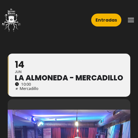
Ir
Ma
al
Me
Entradas
contenido
14
JUN
LA ALMONEDA - MERCADILLO
10:00
★
Mercadillo