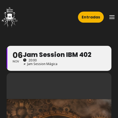
Ir
Ma
al
Me
Entradas
contenido
06
Jam Session IBM 402
20:00
NOV
★
Jam Session Mágica