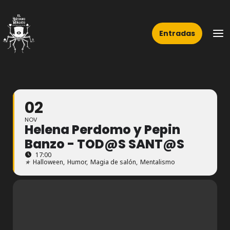
Ir
Ma
al
Me
Entradas
contenido
02
NOV
Helena Perdomo y Pepin
Banzo - TOD@S SANT@S
17:00
★
Halloween,
Humor,
Magia de salón,
Mentalismo