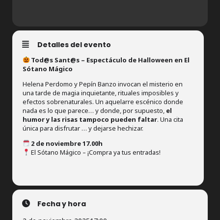
Detalles del evento
Tod@s Sant@s – Espectáculo de Halloween en El
Sótano Mágico
Helena Perdomo y Pepín Banzo invocan el misterio en
una tarde de magia inquietante, rituales imposibles y
efectos sobrenaturales. Un aquelarre escénico donde
nada es lo que parece… y donde, por supuesto,
el
humor y las risas tampoco pueden faltar
. Una cita
única para disfrutar … y dejarse hechizar.
2 de noviembre 17.00h
El Sótano Mágico – ¡Compra ya tus entradas!
Fecha y hora