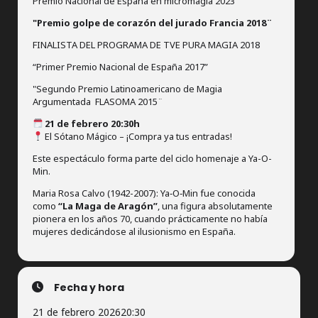
Premio Nacional de España en micromagia 2023
"Premio golpe de corazón del jurado Francia 2018¨
FINALISTA DEL PROGRAMA DE TVE PURA MAGIA 2018
“Primer Premio Nacional de España 2017”
"Segundo Premio Latinoamericano de Magia
Argumentada FLASOMA 2015¨
21 de febrero 20:30h
El Sótano Mágico – ¡Compra ya tus entradas!
Este espectáculo forma parte del ciclo homenaje a Ya-O-
Min.
Maria Rosa Calvo (1942-2007): Ya‑O‑Min fue conocida
como
“La Maga de Aragón”
, una figura absolutamente
pionera en los años 70, cuando prácticamente no había
mujeres dedicándose al ilusionismo en España.
Fecha y hora
21 de febrero 2026
20:30