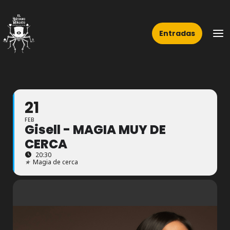
Ir
Ma
al
Me
Entradas
contenido
21
FEB
Gisell - MAGIA MUY DE
CERCA
20:30
★
Magia de cerca