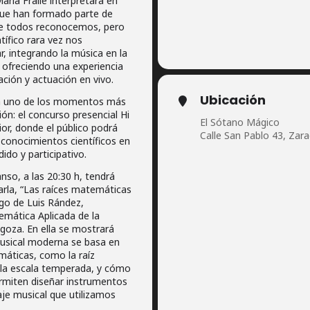
aría Fraile interpretará en
que han formado parte de
ue todos reconocemos, pero
tífico rara vez nos
, integrando la música en la
y ofreciendo una experiencia
ción y actuación en vivo.
Ubicación
ará uno de los momentos más
ión: el concurso presencial Hi
El Sótano Mágico
ior, donde el público podrá
Calle San Pablo 43, Zar
conocimientos científicos en
ido y participativo.
nso, a las 20:30 h, tendrá
arla, “Las raíces matemáticas
rgo de Luis Rández,
emática Aplicada de la
goza. En ella se mostrará
usical moderna se basa en
áticas, como la raíz
la escala temperada, y cómo
ermiten diseñar instrumentos
aje musical que utilizamos