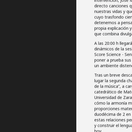
intervención, José M
directo canciones 
nuestras vidas y q
cuyo trasfondo cien
detenemos a pensar
propia explicación 
que combina divulga
A las 20:00 h lleg
dinámicos de la ses
Score Science - Sen
poner a prueba sus 
un ambiente distend
Tras un breve desca
lugar la segunda ch
de la música”, a ca
catedrático de Mat
Universidad de Zara
cómo la armonía m
proporciones matem
duodécima de 2 en 
estas relaciones p
y construir el lengu
hoy.