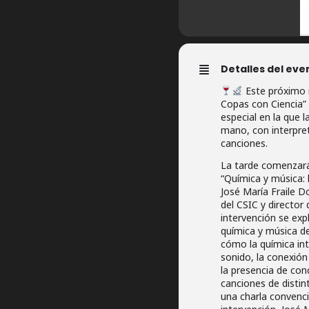
Detalles del eve
Este próximo 
Copas con Ciencia” 
especial en la que l
mano, con interpret
canciones.
La tarde comenzará 
“Química y música: 
José María Fraile Do
del CSIC y director
intervención se expl
química y música de
cómo la química int
sonido, la conexión
la presencia de co
canciones de distin
una charla convenci