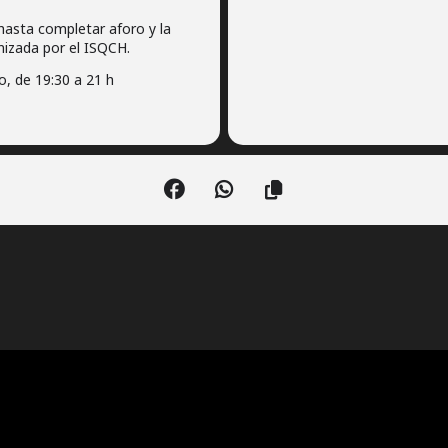
 hasta completar aforo y la
nizada por el ISQCH.
, de 19:30 a 21 h