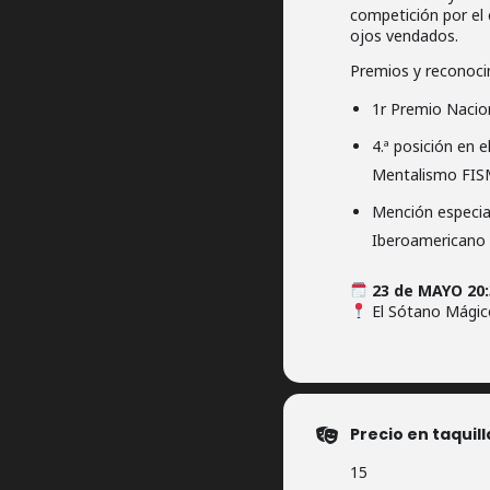
competición por el c
ojos vendados.
Premios y reconoc
1r Premio Nacio
4.ª posición en 
Mentalismo FIS
Mención especia
Iberoamericano
23 de MAYO 20
El Sótano Mágico
Precio en taquill
15