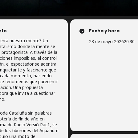
nto
Fecha y hora
ierra nuestra mente? Un
23 de mayo 2026
20:30
ntalismo donde la mente se
 protagonista. A través de la
cciones imposibles, el control
ón, el espectador se adentra
inquietante y fascinante que
en cada momento, haciendo
o de fenómenos que parecen ir
icación. Una propuesta
ora que invita a cuestionar
no.
oda Cataluña sin palabras
otería de fin de año en
ama de Radio Versió Rac1, se
de los tiburones del Aquarium
ndujo una moto de