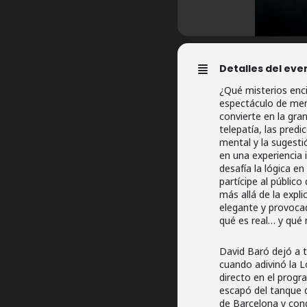
Detalles del eve
¿Qué misterios enc
espectáculo de me
convierte en la gran
telepatía, las predi
mental y la sugesti
en una experiencia 
desafía la lógica 
partícipe al públic
más allá de la expl
elegante y provocad
qué es real… y qué 
David Baró dejó a t
cuando adivinó la L
directo en el progr
escapó del tanque 
de Barcelona y co