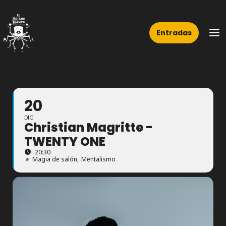
Ir
Ma
al
Me
Entradas
contenido
20
DIC
Christian Magritte -
TWENTY ONE
20:30
★
Magia de salón,
Mentalismo