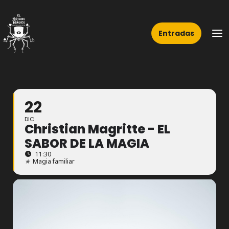
Ir
Ma
al
Me
Entradas
contenido
22
DIC
Christian Magritte - EL
SABOR DE LA MAGIA
11:30
★
Magia familiar