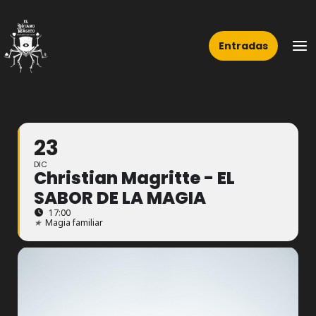
Ir
Ma
al
Me
Entradas
contenido
23
DIC
Christian Magritte - EL
SABOR DE LA MAGIA
17:00
★
Magia familiar