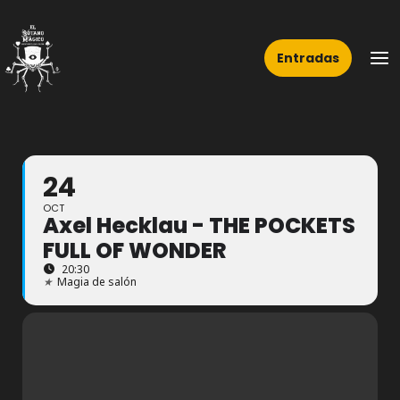
Ir
Ma
al
Me
Entradas
contenido
24
OCT
Axel Hecklau - THE POCKETS
FULL OF WONDER
20:30
★
Magia de salón