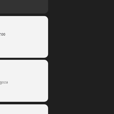
:00
agoza