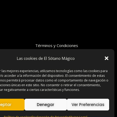
Términos y Condiciones
Declaración de Privacidad
Las cookies de El Sótano Mágico
Aviso Legal
Contacto
r las mejores experiencias, utilizamos tecnologías como las cookies para
/o acceder a la información del dispositivo. El consentimiento de estas
 nos permitirá procesar datos como el comportamiento de navegación o
caciones únicas en este sitio. No consentir o retirar el consentimiento,
r negativamente a ciertas características y funciones.
eptar
Denegar
Ver Preferencias