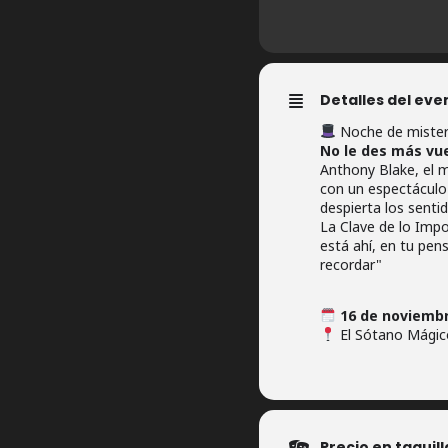
Detalles del eve
Noche de mister
No le des más vue
Anthony Blake, el m
con un espectáculo 
despierta los sentid
La Clave de lo Impo
está ahí, en tu pen
recordar"
16 de noviembr
El Sótano Mágico
Precio en taquill