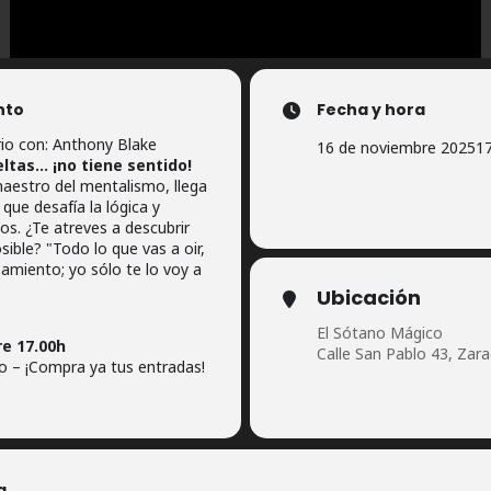
nto
Fecha y hora
io con: Anthony Blake
16 de noviembre 2025
17
ltas… ¡no tiene sentido!
aestro del mentalismo, llega
que desafía la lógica y
os. ¿Te atreves a descubrir
sible? "Todo lo que vas a oir,
samiento; yo sólo te lo voy a
Ubicación
El Sótano Mágico
e 17.00h
Calle San Pablo 43, Zar
 – ¡Compra ya tus entradas!
a