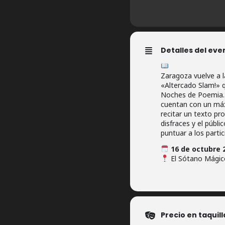
Detalles del eve
Zaragoza vuelve a l
«Altercado Slam!» q
Noches de Poemia. 
cuentan con un má
recitar un texto pro
disfraces y el públi
puntuar a los parti
16 de octubre 
El Sótano Mágico
Precio en taquill