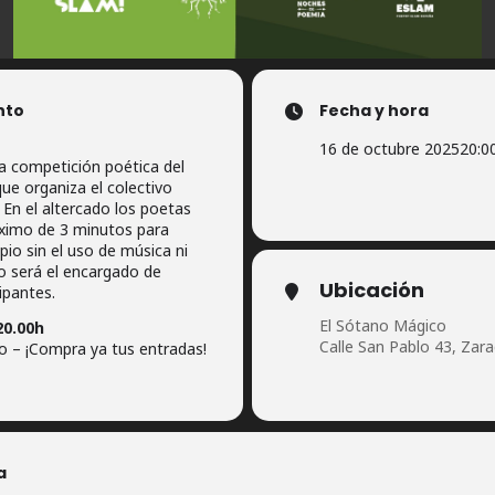
nto
Fecha y hora
16 de octubre 2025
20:0
a competición poética del
ue organiza el colectivo
En el altercado los poetas
ximo de 3 minutos para
pio sin el uso de música ni
co será el encargado de
Ubicación
cipantes.
El Sótano Mágico
20.00h
Calle San Pablo 43, Zar
 – ¡Compra ya tus entradas!
a