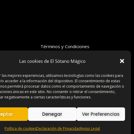
Términos y Condiciones
Declaración de Privacidad
Las cookies de El Sótano Mágico
Aviso Legal
Contacto
r las mejores experiencias, utilizamos tecnologías como las cookies para
/o acceder a la información del dispositivo. El consentimiento de estas
 nos permitirá procesar datos como el comportamiento de navegación o
caciones únicas en este sitio. No consentir o retirar el consentimiento,
r negativamente a ciertas características y funciones.
eptar
Denegar
Ver Preferencias
Política de cookies
Declaración de Privacidad
Aviso Legal