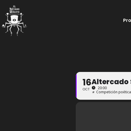
Ir
al
Pr
contenido
16
Altercado
20:00
OCT
★
Competición poética