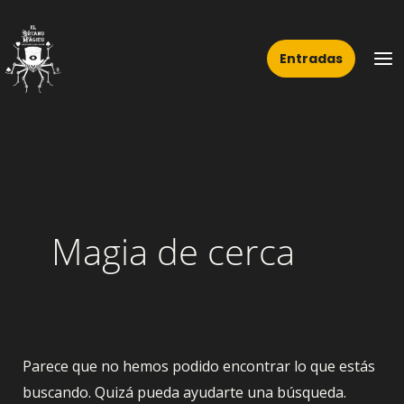
Ir
Buscar
Ma
al
por:
Me
Entradas
contenido
Magia de cerca
Parece que no hemos podido encontrar lo que estás
buscando. Quizá pueda ayudarte una búsqueda.