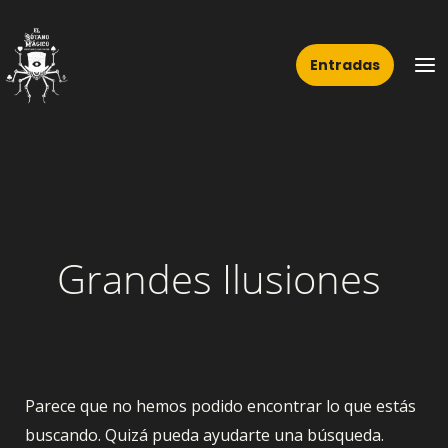
Ir
Buscar
Ma
al
por:
Me
Entradas
contenido
Grandes Ilusiones
Parece que no hemos podido encontrar lo que estás
buscando. Quizá pueda ayudarte una búsqueda.