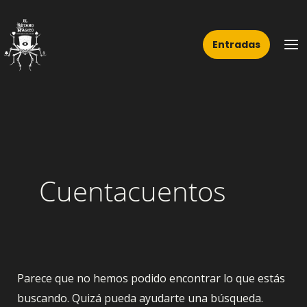
Ir
Buscar
Ma
al
por:
Me
Entradas
contenido
Cuentacuentos
Parece que no hemos podido encontrar lo que estás
buscando. Quizá pueda ayudarte una búsqueda.