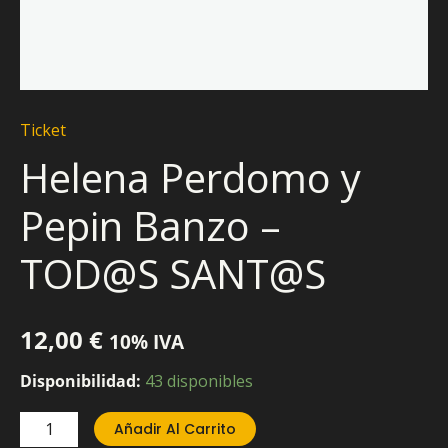
Ticket
Helena Perdomo y
Pepin Banzo –
TOD@S SANT@S
12,00
€
10% IVA
Disponibilidad:
43 disponibles
Añadir Al Carrito