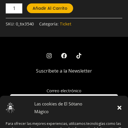
Añadir Al Carrito
SKU:
0_tix3540
Categoría:
Ticket
Suscríbete a la Newsletter
Correo electrónico
Las cookies de El Sótano
Mágico
Acepto la política de privacidad
Para ofrecer las mejores experiencias, utilizamos tecnologías como las