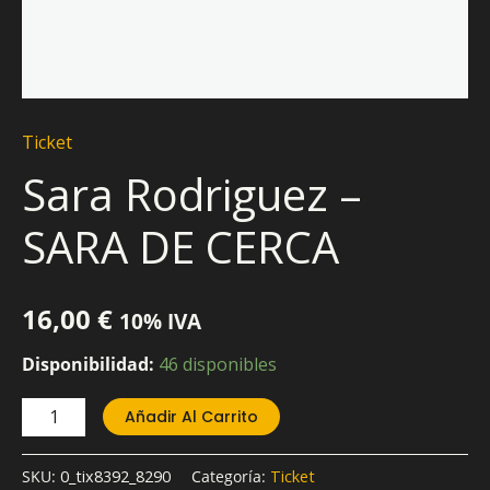
Ticket
Sara Rodriguez –
SARA DE CERCA
16,00
€
10% IVA
Disponibilidad:
46 disponibles
Añadir Al Carrito
SKU:
0_tix8392_8290
Categoría:
Ticket