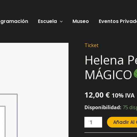
ogramación
Escuela
Museo
Eventos Privad
Ticket
Helena
Helena 
Perdomo
–
MÁGICO
EL
ÁRBOL
12,00
€
10% IVA
MÁGICO
Disponibilidad:
75 dis
cantidad
Añadir Al 