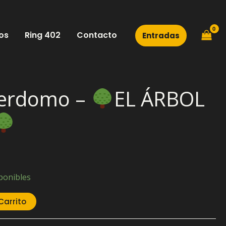
os
Ring 402
Contacto
Entradas
Perdomo –
EL ÁRBOL
ponibles
Carrito