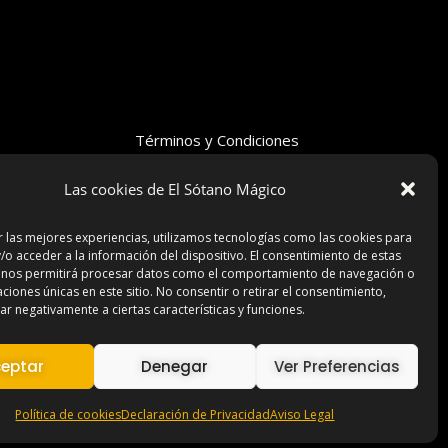
Términos y Condiciones
Declaración de Privacidad
Las cookies de El Sótano Mágico
Aviso Legal
Contacto
r las mejores experiencias, utilizamos tecnologías como las cookies para
/o acceder a la información del dispositivo. El consentimiento de estas
 nos permitirá procesar datos como el comportamiento de navegación o
caciones únicas en este sitio. No consentir o retirar el consentimiento,
r negativamente a ciertas características y funciones.
eptar
Denegar
Ver Preferencias
Política de cookies
Declaración de Privacidad
Aviso Legal