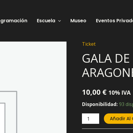
ogramación
Escuela
Museo
Eventos Privad
Ticket
GALA
GALA DE
DE
MAGIA
ARAGON
–
5
MAGOS
10,00
€
10% IVA
ARAGONESES
Disponibilidad:
93 dis
cantidad
Añadir Al 