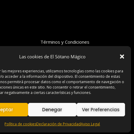
Términos y Condiciones
Declaración de Privacidad
Las cookies de El Sótano Mágico
Aviso Legal
Contacto
r las mejores experiencias, utilizamos tecnologías como las cookies para
/o acceder a la información del dispositivo. El consentimiento de estas
 nos permitirá procesar datos como el comportamiento de navegación o
caciones únicas en este sitio. No consentir o retirar el consentimiento,
r negativamente a ciertas características y funciones.
eptar
Denegar
Ver Preferencias
Política de cookies
Declaración de Privacidad
Aviso Legal