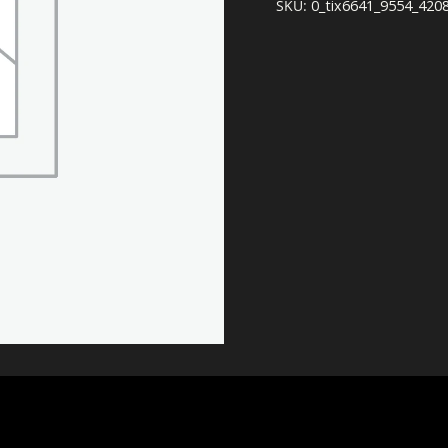
SKU:
0_tix6641_9554_420