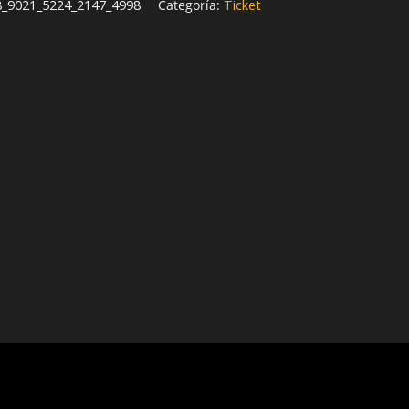
8_9021_5224_2147_4998
Categoría:
Ticket