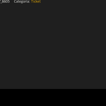
7_8605
Categoría:
Ticket