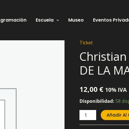
ogramación
Escuela
Museo
Eventos Privad
Ticket
Christian
Christia
Magritte
–
DE LA M
EL
SABOR
DE
12,00
€
10% IVA
LA
Disponibilidad:
58 dis
MAGIA
cantidad
Añadir Al 