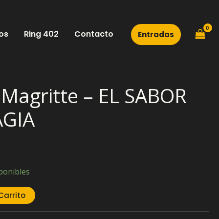
os
Ring 402
Contacto
Entradas
n Magritte – EL SABOR
AGIA
ponibles
Carrito