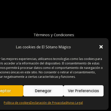
Términos y Condiciones
Declaración de Privacidad
Las cookies de El Sótano Mágico
Aviso Legal
Contacto
r las mejores experiencias, utilizamos tecnologías como las cookies para
/o acceder a la información del dispositivo. El consentimiento de estas
 nos permitirá procesar datos como el comportamiento de navegación o
caciones únicas en este sitio. No consentir o retirar el consentimiento,
r negativamente a ciertas características y funciones.
eptar
Denegar
Ver Preferencias
Política de cookies
Declaración de Privacidad
Aviso Legal