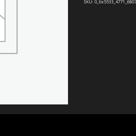
SKU:
0_tix5533_4771_680