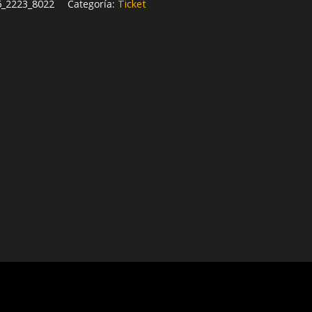
6_2223_8022
Categoría:
Ticket