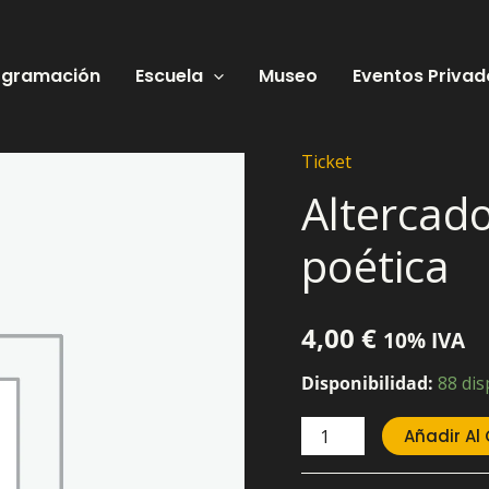
ogramación
Escuela
Museo
Eventos Privad
Ticket
Altercado
Altercad
Slam
-
poética
competición
poética
cantidad
4,00
€
10% IVA
Disponibilidad:
88 dis
Añadir Al 