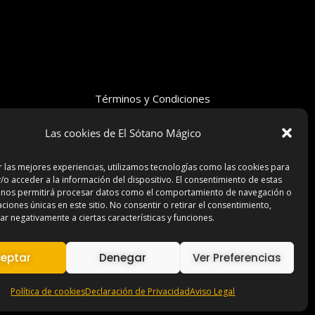
Términos y Condiciones
Declaración de Privacidad
Las cookies de El Sótano Mágico
Aviso Legal
Contacto
r las mejores experiencias, utilizamos tecnologías como las cookies para
/o acceder a la información del dispositivo. El consentimiento de estas
 nos permitirá procesar datos como el comportamiento de navegación o
caciones únicas en este sitio. No consentir o retirar el consentimiento,
r negativamente a ciertas características y funciones.
eptar
Denegar
Ver Preferencias
Política de cookies
Declaración de Privacidad
Aviso Legal