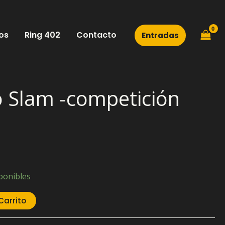
os
Ring 402
Contacto
Entradas
o Slam -competición
ponibles
Carrito