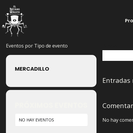
Ir
al
Pr
contenido
Eventos por Tipo de evento
Buscar
MERCADILLO
Entradas 
PRÓXIMOS EVENTOS
Comentari
No hay comen
NO HAY EVENTOS