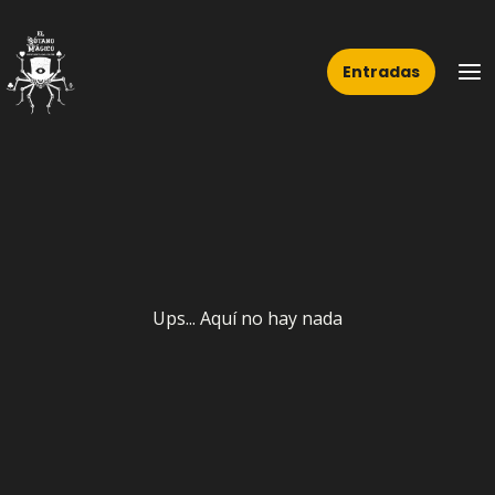
Ir
Ma
al
Me
Entradas
contenido
Ups... Aquí no hay nada